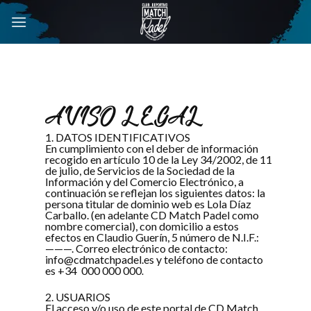
Skip
to
content
AVISO LEGAL
1. DATOS IDENTIFICATIVOS
En cumplimiento con el deber de información
recogido en artículo 10 de la Ley 34/2002, de 11
de julio, de Servicios de la Sociedad de la
Información y del Comercio Electrónico, a
continuación se reflejan los siguientes datos: la
persona titular de dominio web es Lola Díaz
Carballo. (en adelante CD Match Padel como
nombre comercial), con domicilio a estos
efectos en Claudio Guerín, 5 número de N.I.F.:
———. Correo electrónico de contacto:
info@cdmatchpadel.es y teléfono de contacto
es +34 000 000 000
.
2. USUARIOS
El acceso y/o uso de este portal de CD Match