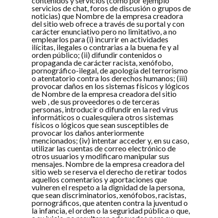
contenidos y servicios (como por ejemplo
servicios de chat, foros de discusión o grupos de
noticias) que Nombre de la empresa creadora
del sitio web ofrece a través de su portal y con
carácter enunciativo pero no limitativo, a no
emplearlos para (i) incurrir en actividades
ilícitas, ilegales o contrarias a la buena fe y al
orden público; (ii) difundir contenidos o
propaganda de carácter racista, xenófobo,
pornográfico-ilegal, de apología del terrorismo
o atentatorio contra los derechos humanos; (iii)
provocar daños en los sistemas físicos y lógicos
de Nombre de la empresa creadora del sitio
web , de sus proveedores o de terceras
personas, introducir o difundir en la red virus
informáticos o cualesquiera otros sistemas
físicos o lógicos que sean susceptibles de
provocar los daños anteriormente
mencionados; (iv) intentar acceder y, en su caso,
utilizar las cuentas de correo electrónico de
otros usuarios y modificaro manipular sus
mensajes. Nombre de la empresa creadora del
sitio web se reserva el derecho de retirar todos
aquellos comentarios y aportaciones que
vulneren el respeto a la dignidad de la persona,
que sean discriminatorios, xenófobos, racistas,
pornográficos, que atenten contra la juventud o
la infancia, el orden o la seguridad pública o que,