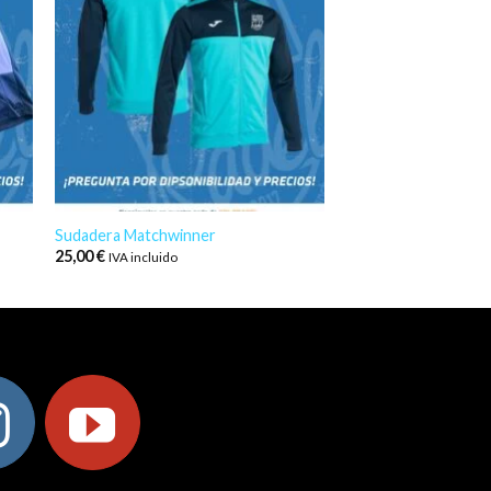
Sudadera Matchwinner
25,00
€
IVA incluido