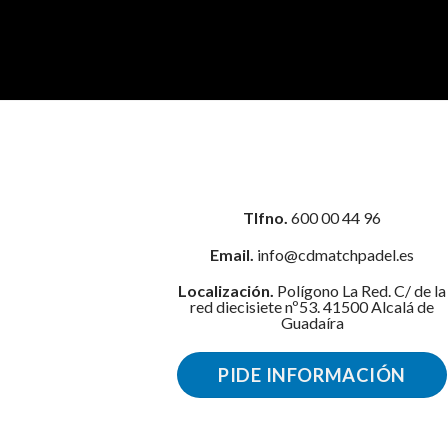
Tlfno.
600 00 44 96
Email.
info@cdmatchpadel.es
Localización.
Polígono La Red. C/ de la
red diecisiete nº53. 41500 Alcalá de
Guadaíra
PIDE INFORMACIÓN