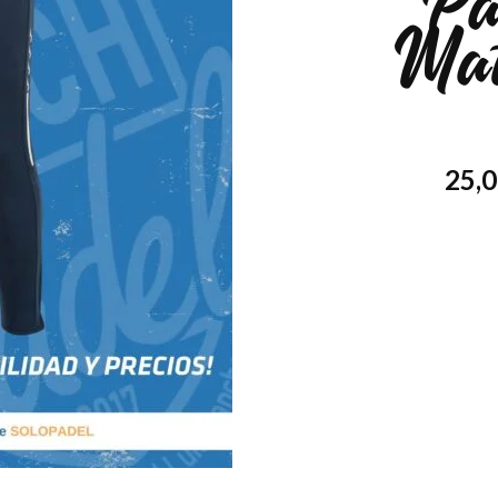
Pa
Mat
25,