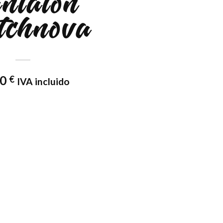
ntalon
chnova
00
€
IVA incluido