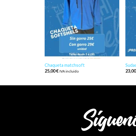
ng
Chaqueta matchsoft
Suda
25,00
€
23,0
IVA incluido
Síguen