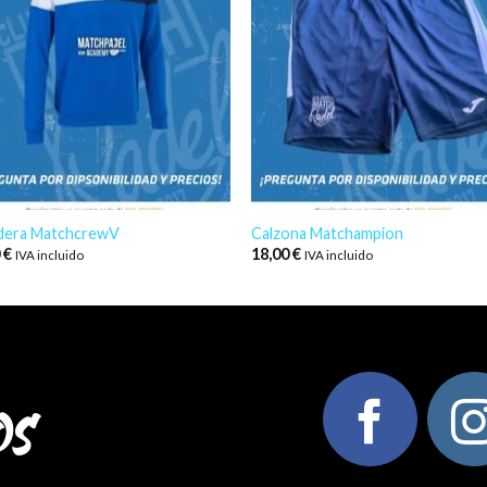
dera MatchcrewV
Calzona Matchampion
0
€
18,00
€
IVA incluido
IVA incluido
os