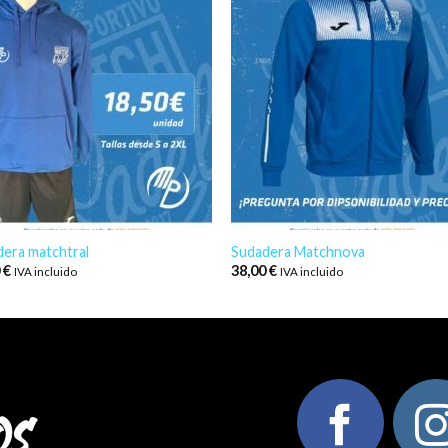
era matchtral
Sudadera Matchnova
0
€
38,00
€
IVA incluido
IVA incluido
os