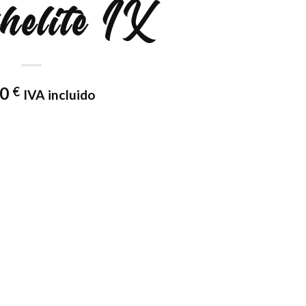
helite IX
00
€
IVA incluido