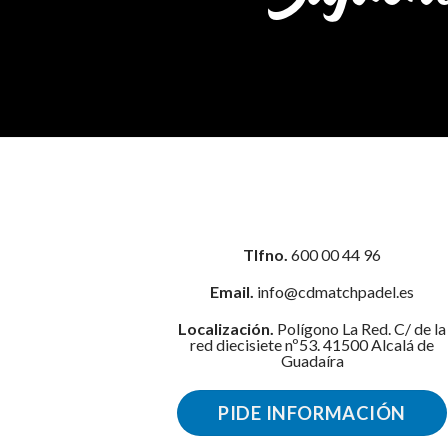
Tlfno.
600 00 44 96
Email.
info@cdmatchpadel.es
Localización.
Polígono La Red. C/ de la
red diecisiete nº53. 41500 Alcalá de
Guadaíra
PIDE INFORMACIÓN