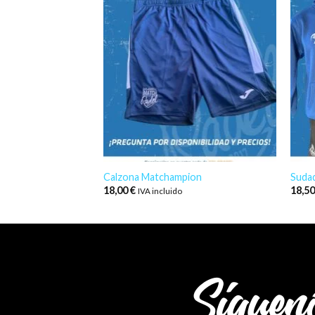
Calzona Matchampion
Sudad
18,00
€
18,5
IVA incluido
Síguen